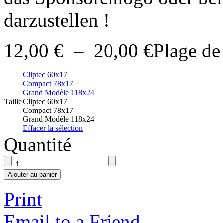
darzustellen !
12,00
€
–
20,00
€
Plage de
Cliptec 60x17
Compact 78x17
Grand Modèle 118x24
Taille
Cliptec 60x17
Compact 78x17
Grand Modèle 118x24
Effacer la sélection
Quantité
Ajouter au panier
Print
Email to a Friend