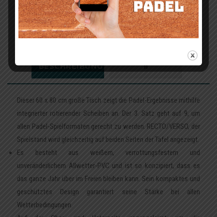
ADHÉSIFS
PUB OFFERTS
BESCHREIBUNG
!!
Dieser 60 x 80 cm große Tisch zeigt die Padel-Ergebnisse mithilfe
integrierter rotierender Scheiben an. Der 3. Satz geht auf 9, um
allen Padel-Spielformaten gerecht zu werden. RECTO/VERSO, der
Spielstand wird gleichzeitig auf beiden Seiten der Tafel angezeigt.
Es besteht aus weißem, verrottungsfestem und
unveränderlichem Allwetter-PVC und ist so konzipiert, dass es
das ganze Jahr über im Freien bleiben kann. Sein kompaktes und
geschütztes Design garantiert seine Stärke bei allen
Wetterbedingungen.