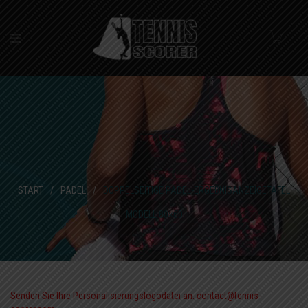
START
/
PADEL
/
DOPPELSEITIGE PADEL-ERGEBNISANZEIGETAFEL
MODELL 80×60
Senden Sie Ihre Personalisierungslogodatei an: contact@tennis-