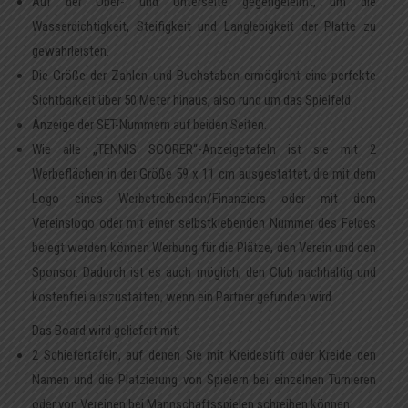
Auf der Ober- und Unterseite gegengeleimt, um die
Wasserdichtigkeit, Steifigkeit und Langlebigkeit der Platte zu
gewährleisten.
Die Größe der Zahlen und Buchstaben ermöglicht eine perfekte
Sichtbarkeit über 50 Meter hinaus, also rund um das Spielfeld.
Anzeige der SET-Nummern auf beiden Seiten.
Wie alle „TENNIS SCORER“-Anzeigetafeln ist sie mit 2
Werbeflächen in der Größe 59 x 11 cm ausgestattet, die mit dem
Logo eines Werbetreibenden/Finanziers oder mit dem
Vereinslogo oder mit einer selbstklebenden Nummer des Feldes
belegt werden können Werbung für die Plätze, den Verein und den
Sponsor. Dadurch ist es auch möglich, den Club nachhaltig und
kostenfrei auszustatten, wenn ein Partner gefunden wird.
Das Board wird geliefert mit:
2 Schiefertafeln, auf denen Sie mit Kreidestift oder Kreide den
Namen und die Platzierung von Spielern bei einzelnen Turnieren
oder von Vereinen bei Mannschaftsspielen schreiben können.