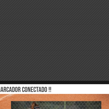
Marcador conectado !!