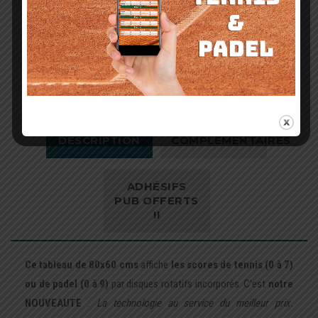
Ajouter au panier
INFORMATIONS
DESCRIPTION
COMPLÉMENTAIRES
ADHÉSIFS
PUB OFFERTS
!!
Ce tableau de 80x60 cms
affiche
les scores de tennis (0 à 7)
ou de padel (0 à 9)
par disques rotatifs incorporés. C’est
notre
NOUVEAUTE
:
La technologie au service du meilleur prix.