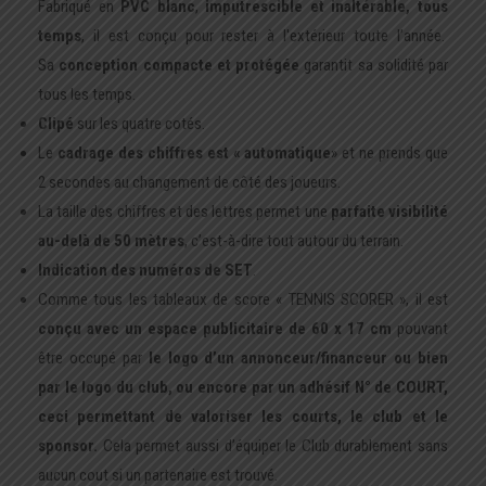
Fabriqué en
PVC blanc
,
imputrescible et inaltérable, tous
temps
, il est conçu pour rester à l'extérieur toute l’année.
Sa
conception compacte et protégée
garantit sa solidité par
tous les temps.
Clipé
sur les quatre cotés.
Le
cadrage des chiffres est « automatique
» et ne prends que
2 secondes au changement de côté des joueurs.
La taille des chiffres et des lettres permet une
parfaite visibilité
au-delà de 50 mètres
, c’est-à-dire tout autour du terrain.
Indication des numéros de SET
.
Comme tous les tableaux de score « TENNIS SCORER », il est
conçu avec un
espace publicitaire
de 60 x 17 cm
pouvant
être occupé par
le logo d’un annonceur/financeur ou bien
par le logo du club, ou encore par un adhésif N° de COURT,
ceci permettant de valoriser les courts, le club et le
sponsor.
Cela permet aussi d’équiper le Club durablement sans
aucun cout si un partenaire est trouvé.