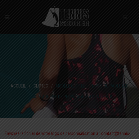
ACCUEIL
/
CLIPTEC
/
MODÈLE CLIPTEC – TENNIS OU PADEL (AU
CHOIX) – ADHÉSIF DE PERSONNALISATION OFFERT.
Envoyez le fichier de votre logo de personnalisation à : contact@tennis-