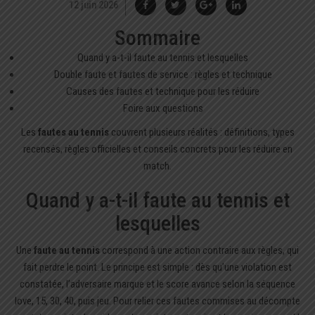
12 juin 2026
Sommaire
Quand y a-t-il faute au tennis et lesquelles
Double faute et fautes de service : règles et technique
Causes des fautes et technique pour les réduire
Foire aux questions
Les
fautes au tennis
couvrent plusieurs réalités : définitions, types
recensés, règles officielles et conseils concrets pour les réduire en
match.
Quand y a-t-il faute au tennis et
lesquelles
Une
faute au tennis
correspond à une action contraire aux règles, qui
fait perdre le point. Le principe est simple : dès qu’une violation est
constatée, l’adversaire marque et le score avance selon la séquence
love, 15, 30, 40, puis jeu. Pour relier ces fautes commises au décompte