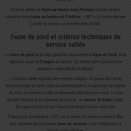
Pour les grilles de
faute au tennis mots fléchés
, l’entrée la plus
courante reste
faute au tennis en 3 lettres
: « NET ». Le terme désigne
la balle de service qui termine dans le filet.
Faute de pied et critères techniques du
service valide
La
faute de pied
se produit quand le joueur mord la
ligne de fond
, ou la
dépasse, avant de
frapper
au service. Ce défaut vient souvent d’un
placement mal calé dès le départ.
Le service valide répond à des repères simples : le joueur doit servir
derrière la ligne de fond, entre les prolongements imaginaires des lignes
de côté, et envoyer la balle en diagonale dans la bonne zone. Le bon
modèle dépend de la régularité des bases : un
lancer de balle
stable,
des appuis tenus et une trajectoire dirigée vers le carré visé.
Il faut aussi distinguer le « LET » de la faute. Ce service touche le filet
puis retombe dans la bonne
zone de service
: il est simplement à
rejouer, sans pénalité.