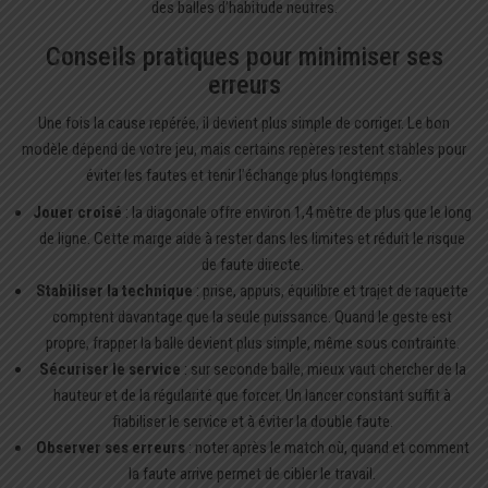
des balles d’habitude neutres.
Conseils pratiques pour minimiser ses
erreurs
Une fois la cause repérée, il devient plus simple de corriger. Le bon
modèle dépend de votre jeu, mais certains repères restent stables pour
éviter les fautes et tenir l’échange plus longtemps.
Jouer croisé
: la diagonale offre environ 1,4 mètre de plus que le long
de ligne. Cette marge aide à rester dans les limites et réduit le risque
de faute directe.
Stabiliser la technique
: prise, appuis, équilibre et trajet de raquette
comptent davantage que la seule puissance. Quand le geste est
propre, frapper la balle devient plus simple, même sous contrainte.
Sécuriser le service
: sur seconde balle, mieux vaut chercher de la
hauteur et de la régularité que forcer. Un lancer constant suffit à
fiabiliser le service et à éviter la double faute.
Observer ses erreurs
: noter après le match où, quand et comment
la faute arrive permet de cibler le travail.