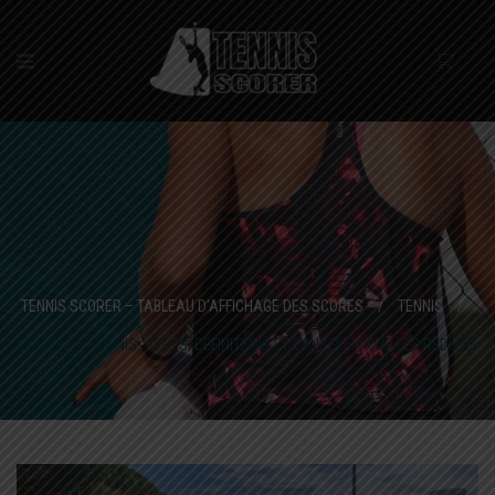
TENNIS SCORER – TABLEAU D’AFFICHAGE DES SCORES
/
TENNIS
/
FAUTES AU TENNIS : TYPES, DÉFINITIONS ET CONSEILS POUR LES RÉDUIRE