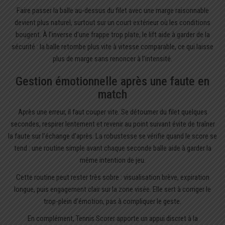
Faire passer la balle au-dessus du filet avec une marge raisonnable
devient plus naturel, surtout sur un court extérieur où les conditions
bougent. À l’inverse d’une frappe trop plate, le lift aide à garder de la
sécurité : la balle retombe plus vite à vitesse comparable, ce qui laisse
plus de marge sans renoncer à l’intensité.
Gestion émotionnelle après une faute en
match
Après une erreur, il faut couper vite. Se détourner du filet quelques
secondes, respirer lentement et revenir au point suivant évite de traîner
la faute sur l’échange d’après. La robustesse se vérifie quand le score se
tend : une routine simple avant chaque seconde balle aide à garder la
même intention de jeu.
Cette routine peut rester très sobre : visualisation brève, expiration
longue, puis engagement clair sur la zone visée. Elle sert à corriger le
trop-plein d’émotion, pas à compliquer le geste.
En complément, Tennis Scorer apporte un appui discret à la