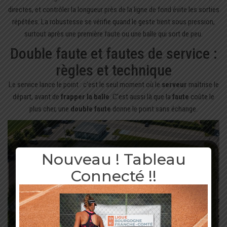
directes, et contrôler la longueur près de la ligne de fond évite les sorties
répétées. La robustesse se vérifie quand le geste tient sous pression,
surtout après une première faute ou une balle qui sort de peu.
Double faute et fautes de service :
règles et technique
Le service lance le point : c’est le seul moment où le
serveur
maîtrise le
départ, avant de
frapper la balle
. C’est aussi là que la
faute
coûte le
plus cher, une
double faute
donne le point sans échange.
Nouveau ! Tableau
Connecté !!