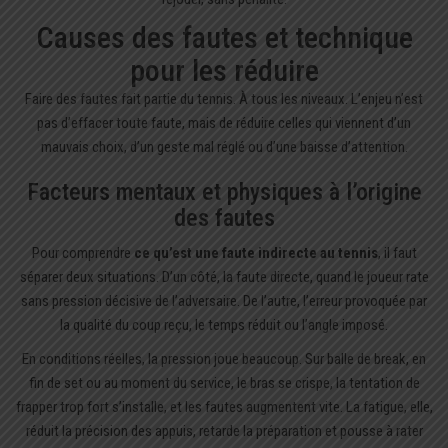
Causes des fautes et technique
pour les réduire
Faire des fautes fait partie du tennis. À tous les niveaux. L’enjeu n’est
pas d’effacer toute faute, mais de réduire celles qui viennent d’un
mauvais choix, d’un geste mal réglé ou d’une baisse d’attention.
Facteurs mentaux et physiques à l’origine
des fautes
Pour comprendre
ce qu’est une faute indirecte au tennis
, il faut
séparer deux situations. D’un côté, la faute directe, quand le joueur rate
sans pression décisive de l’adversaire. De l’autre, l’erreur provoquée par
la qualité du coup reçu, le temps réduit ou l’angle imposé.
En conditions réelles, la pression joue beaucoup. Sur balle de break, en
fin de set ou au moment du service, le bras se crispe, la tentation de
frapper trop fort s’installe, et les fautes augmentent vite. La fatigue, elle,
réduit la précision des appuis, retarde la préparation et pousse à rater