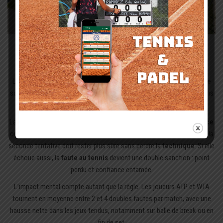
La double faute : définition et
conséquences
La
double faute
arrive quand la
première balle
et la
seconde balle
sont toutes deux manquées sur le même point : le point est perdu sans
échange.
La première tentative peut finir dans le
filet
, sortir du
carré de service
ou manquer la
zone de service
en longueur. Une fois posé ce cadre, la
seconde tentative doit rester plus sûre sans perdre la
technique
. Si elle
échoue aussi, la
faute au tennis
devient une double sanction : point
perdu et confiance entamée.
L’impact mental compte autant que la règle. Les joueurs ATP et WTA
tournent en moyenne entre 2 et 4 doubles fautes par match, avec une
hausse nette dans les jeux tendus, notamment sur balle de break ou en
fin de set.