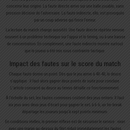
concerne leur origine. La faute directe arrive sur une balle jouable, sans
pression décisive de l’adversaire. La faute indirecte, elle, est provoquée
par un coup adverse qui force l’erreur.
La lecture du match change aussitôt. Une faute directe répétée renvoie
souvent à un problème technique sur l’appui et le timing, ou à une baisse
de concentration. En complément, une faute indirecte montre surtout
que le joueur a été mis sous contrainte tactique.
Impact des fautes sur le score du match
Chaque faute donne un point. Dès que le jeu arrive à 40-40, le deuce
s’applique : il faut alors gagner deux points de suite pour conclure.
L’article consacré au
deuce au tennis
détaille ce fonctionnement.
À l’échelle du set, les fautes commises coûtent des jeux entiers. Il faut
six jeux avec deux jeux d’écart pour gagner le set; à 6-6, un tie-break
départage les joueurs jusqu’à sept points minimum.
En conditions réelles, le premier réflexe est de sécuriser le service : viser
avec une marge au-dessus du filet réduit immédiatement les fautes