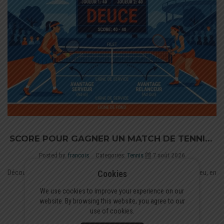
une cible simple et frapper avec contrôle aide à limiter les erreurs
techniques sous pression, sur court comme en salle.
SCORE POUR GAGNER UN MATCH DE TENNIS :
POINTS, JEU ET SETS
Posted by:
francois
Categories:
Tennis
7 août 2026
Cookies
Découvrez les règles du score au tennis : des points (15, 30, 40) au jeu, en
passant par...
We use cookies to improve your experience on our
website. By browsing this website, you agree to our
En voir plus
use of cookies.