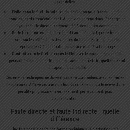
essentielles.
Balle dans le filet
: la balle touche le filet ou ne le franchit pas. Le
point est perdu immédiatement. Au service comme dans l’échange, ce
type de faute directe représente 43 % des fautes commises.
Balle hors limites
: la balle rebondit au-delà de la ligne de fond ou
sort sur les côtés, hors des limites du terrain. En longueur, cela
représente 42 % des fautes au service et 29 % à l’échange.
Contact avec le filet
: toucher le filet avec le corps ou la raquette
pendant l’échange constitue une infraction immédiate, quelle que soit
la trajectoire de la balle.
Ces erreurs techniques ne doivent pas être confondues avec les fautes
disciplinaires. À l’inverse, une violation du code de conduite relève d’une
pénalité progressive : avertissement, perte de point, puis
disqualification.
Faute directe et faute indirecte : quelle
différence
Une fois posé le cadre des fautes techniques, la distinction utile