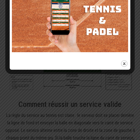
balle avant de frapper.
Comment réussir un service valide
La règle du service au tennis est claire : le serveur doit se placer derrière
la ligne de fond et envoyer la balle en diagonale vers le carré de service
opposé. Le service alterne entre la zone de droite et la zone de gauche à
chaque point du même jeu. Si la balle touche la ligne du carré de service,