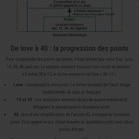
De love à 40 : la progression des points
Pour comprendre les points au tennis, il faut retenir une suite fixe : love,
15, 30, 40, puis jeu. Le serveur annonce toujours son score en premier :
s’il mène 30 à 15, le score annoncé est bien « 30-15 ».
Love
: correspond à zéro point. Le terme viendrait de l’œuf, image
traditionnelle du zéro en français.
15 et 30
: ces annonces viennent du jeu de paume médiéval et
désignent le premier puis le deuxième point.
40
: issu d’une simplification de l’ancien 45, il marque le troisième
point. Pour gagner le jeu, il faut ensuite un quatrième point avec deux
points d’écart.