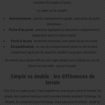
montent d’un palier à l’autre.
Le cadre est le suivant :
Avertissement
: premier manquement signalé, sans perte de point
immédiate.
Perte d’un point
: sanction appliquée au deuxième comportement
inapproprié dans le même match.
Perte d’un jeu
: troisième infraction, avec perte du jeu en cours.
Disqualification
: en cas de comportement grave ou de récidive,
notamment après jet de raquette, insultes ou propos obscènes.
En match sans arbitre officiel, une règle simple reste utilisée en cas de
doute sur une balle : rejouer le point.
Simple vs double : les différences de
terrain
Une fois ce cadre posé, il faut regarder la zone de jeu selon le format. En
simple, les couloirs latéraux sont hors des limites pendant l’échange. En
double, ils comptent pour l’échange, mais pas pour le service : seule la