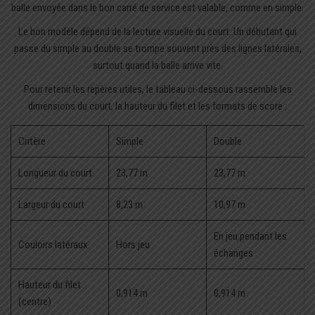
balle envoyée dans le bon carré de service est valable, comme en simple.
Le bon modèle dépend de la lecture visuelle du court. Un débutant qui
passe du simple au double se trompe souvent près des lignes latérales,
surtout quand la balle arrive vite.
Pour retenir les repères utiles, le tableau ci-dessous rassemble les
dimensions du court, la hauteur du filet et les formats de score :
Critère
Simple
Double
Longueur du court
23,77 m
23,77 m
Largeur du court
8,23 m
10,97 m
En jeu pendant les
Couloirs latéraux
Hors jeu
échanges
Hauteur du filet
0,914 m
0,914 m
(centre)