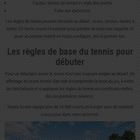
Fautes, limites du terrain et règle des points
Foire aux questions
Les règles du tennis peuvent dérouter au début : score, service, fautes à
éviter. Ce texte couvre l’essentiel pour prendre en main une raquette et
jouer un premier match en toute confiance, dès le premier set.
Les règles de base du tennis pour
débuter
Pour un débutant, suivre le score n’est pas toujours simple au départ. Un
affichage du score tennis
clair aide à comprendre la base du jeu, à éviter
les hésitations et à appliquer les règles du tennis en conditions réelles,
dès les premières séances.
Tennis Scorer équipe près de 16 000 courts en Europe avec du matériel
conçu pour durer sans entretien.