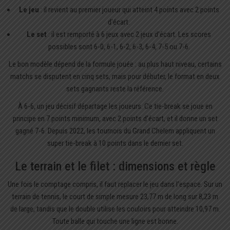
Le jeu
: il revient au premier joueur qui atteint 4 points avec 2 points
d’écart.
Le set
: il est remporté à 6 jeux avec 2 jeux d’écart. Les scores
possibles sont 6-0, 6-1, 6-2, 6-3, 6-4, 7-5 ou 7-6.
Le bon modèle dépend de la formule jouée : au plus haut niveau, certains
matchs se disputent en cinq sets, mais pour débuter, le format en deux
sets gagnants reste la référence.
À 6-6, un jeu décisif départage les joueurs. Ce tie-break se joue en
principe en 7 points minimum, avec 2 points d’écart, et il donne un set
gagné 7-6. Depuis 2022, les tournois du Grand Chelem appliquent un
super tie-break à 10 points dans le dernier set.
Le terrain et le filet : dimensions et règle
Une fois le comptage compris, il faut replacer le jeu dans l’espace. Sur un
terrain de tennis, le court de simple mesure 23,77 m de long sur 8,23 m
de large, tandis que le double utilise les couloirs pour atteindre 10,97 m.
Toute balle qui touche une ligne est bonne.