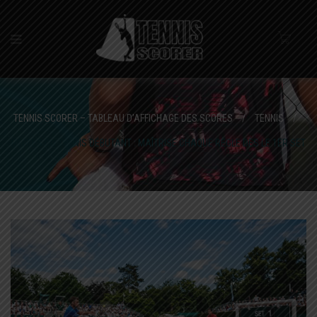
TENNIS SCORER – TABLEAU D’AFFICHAGE DES SCORES
/
TENNIS
/
RÈGLES DU TENNIS DÉBUTANT : MAÎTRISE CHAQUE RÈGLE DÈS LE 1ER SET