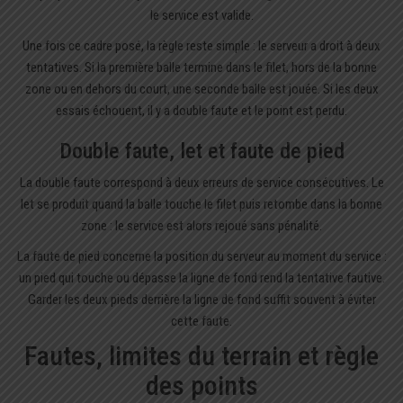
le service est valide.
Une fois ce cadre posé, la règle reste simple : le serveur a droit à deux
tentatives. Si la première balle termine dans le filet, hors de la bonne
zone ou en dehors du court, une seconde balle est jouée. Si les deux
essais échouent, il y a double faute et le point est perdu.
Double faute, let et faute de pied
La double faute correspond à deux erreurs de service consécutives. Le
let se produit quand la balle touche le filet puis retombe dans la bonne
zone : le service est alors rejoué sans pénalité.
La faute de pied concerne la position du serveur au moment du service :
un pied qui touche ou dépasse la ligne de fond rend la tentative fautive.
Garder les deux pieds derrière la ligne de fond suffit souvent à éviter
cette faute.
Fautes, limites du terrain et règle
des points