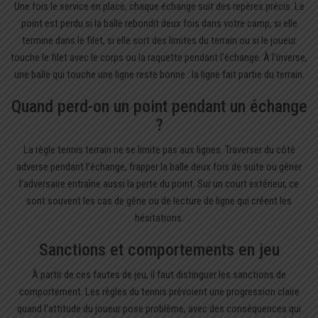
Une fois le service en place, chaque échange suit des repères précis. Le
point est perdu si la balle rebondit deux fois dans votre camp, si elle
termine dans le filet, si elle sort des limites du terrain ou si le joueur
touche le filet avec le corps ou la raquette pendant l’échange. À l’inverse,
une balle qui touche une ligne reste bonne : la ligne fait partie du terrain.
Quand perd-on un point pendant un échange
?
La règle tennis terrain ne se limite pas aux lignes. Traverser du côté
adverse pendant l’échange, frapper la balle deux fois de suite ou gêner
l’adversaire entraîne aussi la perte du point. Sur un court extérieur, ce
sont souvent les cas de gêne ou de lecture de ligne qui créent les
hésitations.
Sanctions et comportements en jeu
À partir de ces fautes de jeu, il faut distinguer les sanctions de
comportement. Les règles du tennis prévoient une progression claire
quand l’attitude du joueur pose problème, avec des conséquences qui