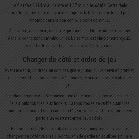
Le filet fait 0,914 m au centre et 1,07 m sur les côtés. Cette règle
compte tout de suite dans un échange : si la balle touche le filet puis
retombe dans le bon camp, le point continue.
À l’inverse, au service, une balle qui touche le filet avant de retomber
dans la bonne zone entraîne un let. Le service est simplement rejoué,
sans faute ni avantage pour l’un ou l’autre joueur.
Changer de côté et ordre de jeu
Avant le début, un tirage au sort désigne le joueur qui va servir en premier,
ou lui permet de choisir son côté. Ensuite, le service alterne à chaque
jeu.
Les changements de côté suivent une règle simple : après le 1er, le 3e, le
5e jeu, puis tous les jeux impairs. La robustesse se vérifie quand les
conditions changent sur un court extérieur : soleil, vent ou ombre créent
parfois un écart net entre deux côtés.
En complément, le tie-break a sa propre organisation. Les joueurs
changent de côté tous les 6 points, afin de garder un équilibre similaire