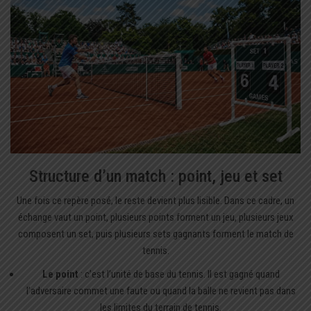
Structure d’un match : point, jeu et set
Une fois ce repère posé, le reste devient plus lisible. Dans ce cadre, un
échange vaut un point, plusieurs points forment un jeu, plusieurs jeux
composent un set, puis plusieurs sets gagnants forment le match de
tennis.
Le point
: c’est l’unité de base du tennis. Il est gagné quand
l’adversaire commet une faute ou quand la balle ne revient pas dans
les limites du terrain de tennis.