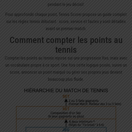
pendant le jeu décisif.
Pour approfondir chaque point, Tennis Scorer propose un guide complet
sur les
règles tennis débutant
: score, service et fautes y sont détaillés
avant un premier match.
Comment compter les points au
tennis
Compter les points au tennis repose sur une progression fixe, mais avec
un vocabulaire propre à ce sport. Une fois cette logique posée, suivre un
score, annoncer un point marqué ou gérer ses propres jeux devient
beaucoup plus fluide.