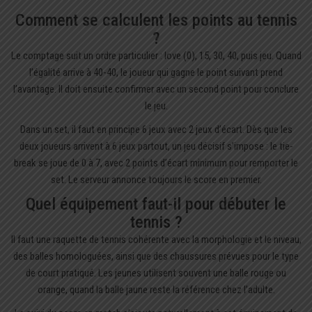
Comment se calculent les points au tennis
?
Le comptage suit un ordre particulier : love (0), 15, 30, 40, puis jeu. Quand
l’égalité arrive à 40-40, le joueur qui gagne le point suivant prend
l’avantage. Il doit ensuite confirmer avec un second point pour conclure
le jeu.
Dans un set, il faut en principe 6 jeux avec 2 jeux d’écart. Dès que les
deux joueurs arrivent à 6 jeux partout, un jeu décisif s’impose : le tie-
break se joue de 0 à 7, avec 2 points d’écart minimum pour remporter le
set. Le serveur annonce toujours le score en premier.
Quel équipement faut-il pour débuter le
tennis ?
Il faut une raquette de tennis cohérente avec la morphologie et le niveau,
des balles homologuées, ainsi que des chaussures prévues pour le type
de court pratiqué. Les jeunes utilisent souvent une balle rouge ou
orange, quand la balle jaune reste la référence chez l’adulte.