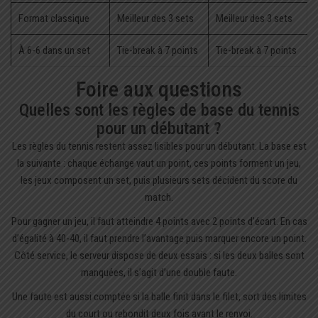
Format classique
Meilleur des 3 sets
Meilleur des 3 sets
À 6-6 dans un set
Tie-break à 7 points
Tie-break à 7 points
Foire aux questions
Quelles sont les règles de base du tennis
pour un débutant ?
Les règles du tennis restent assez lisibles pour un débutant. La base est
la suivante : chaque échange vaut un point, ces points forment un jeu,
les jeux composent un set, puis plusieurs sets décident du score du
match.
Pour gagner un jeu, il faut atteindre 4 points avec 2 points d’écart. En cas
d’égalité à 40-40, il faut prendre l’avantage puis marquer encore un point.
Côté service, le serveur dispose de deux essais : si les deux balles sont
manquées, il s’agit d’une double faute.
Une faute est aussi comptée si la balle finit dans le filet, sort des limites
du court ou rebondit deux fois avant le renvoi.