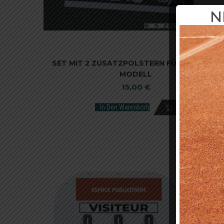
N
SET MIT 2 ZUSATZPOLSTERN FÜR GROSSES M
ODELL
15,00
€
In Den Warenkorb