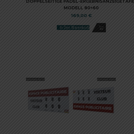
DOPPELSEITIGE PADEL-ERGEBNISANZEIGETAFE
MODELL 80×60
169,00
€
In Den Warenkorb