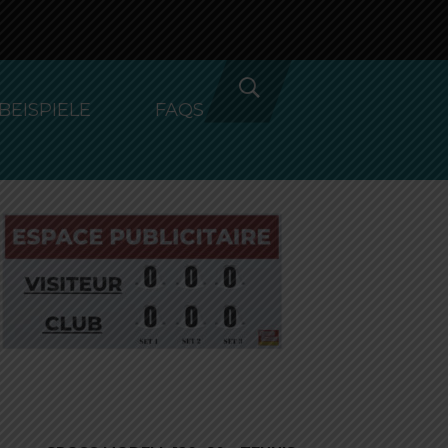
Standardsortierung
BEISPIELE
FAQS