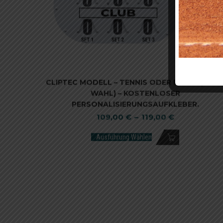
CLIPTEC MODELL – TENNIS ODER PADEL (NAC
WAHL) – KOSTENLOSER
PERSONALISIERUNGSAUFKLEBER.
109,00
€
–
119,00
€
Ausführung Wählen