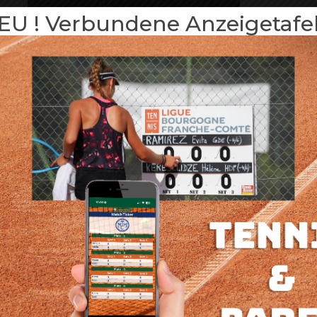
EU ! Verbundene Anzeigetafel 
SET MIT 4 SCHWARZEN PADS FÜR DAS
KOMPAKTMODELL
15,00
€
In Den Warenkorb