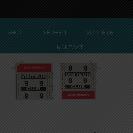
Ergebnisse 1 – 12 von 18 werden angezeigt
DUCTS
VARIATION PRODUCTS
SHOP
NEUHEIT
VORTEILE
KONTAKT