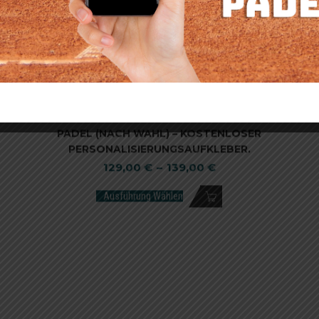
H
DOPPELSEITIG CLIPTEC MODELL – TENNIS ODER
PADEL (NACH WAHL) – KOSTENLOSER
PERSONALISIERUNGSAUFKLEBER.
129,00
€
–
139,00
€
Ausführung Wählen