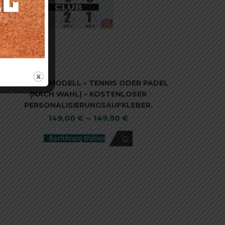
KOMPAKT MODELL – TENNIS ODER PADEL
(NACH WAHL) – KOSTENLOSER
PERSONALISIERUNGSAUFKLEBER.
149,00
€
–
149,90
€
Ausführung Wählen