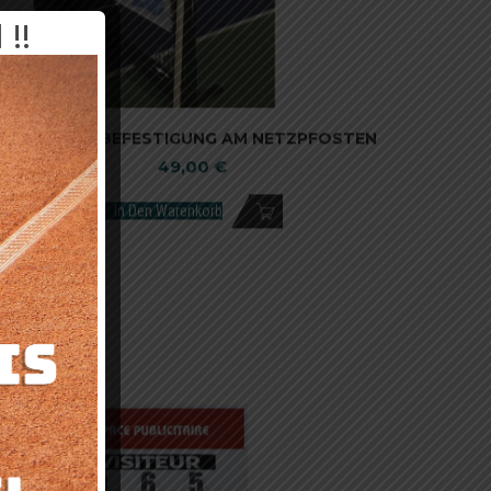
!!
MAST ZUR BEFESTIGUNG AM NETZPFOSTEN
49,00
€
In Den Warenkorb