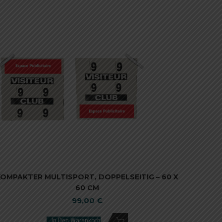
KOMPAKTER MULTISPORT, DOPPELSEITIG – 60 X
60 CM
99,00
€
In Den Warenkorb