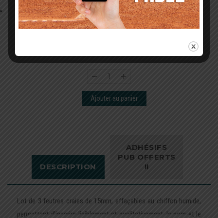
Lot de 3 feutres craies de 15mm, effaçables au chiffon humide,
permettant d'inscrire lisiblement et qualitativement, le nom et le
classement des joueurs ...
30,00
€
Ajouter au panier
ADHÉSIFS
PUB OFFERTS
DESCRIPTION
!!
Lot de 3 feutres craies de 15mm, effaçables au chiffon humide,
permettant d'inscrire lisiblement et qualitativement, le nom et le