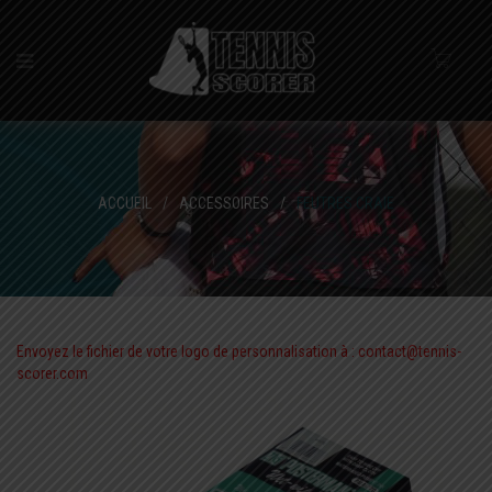
ACCUEIL
/
ACCESSOIRES
/
FEUTRES CRAIE
Envoyez le fichier de votre logo de personnalisation à : contact@tennis-
scorer.com