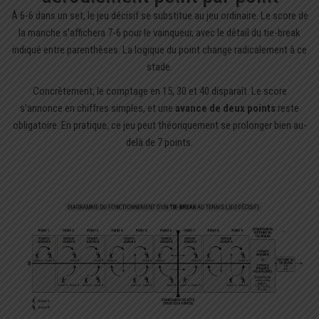
À 6-6 dans un set, le jeu décisif se substitue au jeu ordinaire. Le score de
la manche s’affichera 7-6 pour le vainqueur, avec le détail du tie-break
indiqué entre parenthèses. La logique du point change radicalement à ce
stade.
Concrètement, le comptage en 15, 30 et 40 disparaît. Le score
s’annonce en chiffres simples, et une
avance de deux points
reste
obligatoire. En pratique, ce jeu peut théoriquement se prolonger bien au-
delà de 7 points.