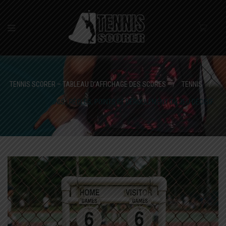
TENNIS SCORER – TABLEAU D’AFFICHAGE DES SCORES
/
TENNIS
/
TIE-BREAK TENNIS : RÈGLES, POINTS ET DÉROULEMENT DU JEU DÉCISIF