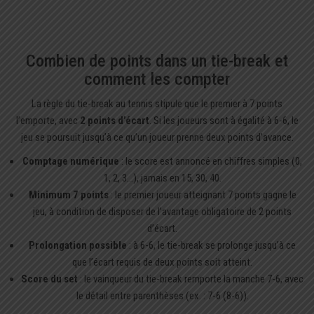
Combien de points dans un tie-break et
comment les compter
La règle du tie-break au tennis stipule que le premier à 7 points
l’emporte, avec
2 points d’écart
. Si les joueurs sont à égalité à 6-6, le
jeu se poursuit jusqu’à ce qu’un joueur prenne deux points d’avance.
Comptage numérique
: le score est annoncé en chiffres simples (0,
1, 2, 3…), jamais en 15, 30, 40.
Minimum 7 points
: le premier joueur atteignant 7 points gagne le
jeu, à condition de disposer de l’avantage obligatoire de 2 points
d’écart.
Prolongation possible
: à 6-6, le tie-break se prolonge jusqu’à ce
que l’écart requis de deux points soit atteint.
Score du set
: le vainqueur du tie-break remporte la manche 7-6, avec
le détail entre parenthèses (ex. : 7-6 (8-6)).