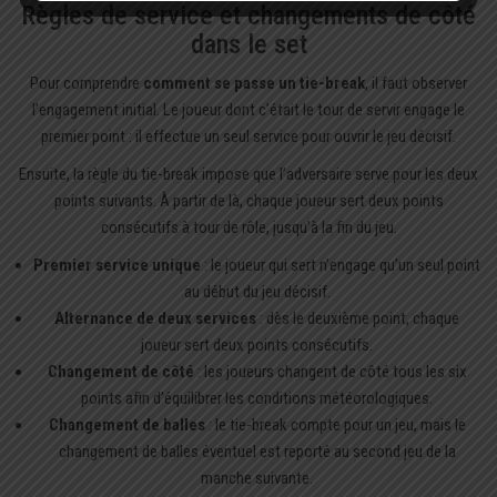
Règles de service et changements de côté
dans le set
Pour comprendre
comment se passe un tie-break
, il faut observer
l’engagement initial. Le joueur dont c’était le tour de servir engage le
premier point : il effectue un seul service pour ouvrir le jeu décisif.
Ensuite, la règle du tie-break impose que l’adversaire serve pour les deux
points suivants. À partir de là, chaque joueur sert deux points
consécutifs à tour de rôle, jusqu’à la fin du jeu.
Premier service unique
: le joueur qui sert n’engage qu’un seul point
au début du jeu décisif.
Alternance de deux services
: dès le deuxième point, chaque
joueur sert deux points consécutifs.
Changement de côté
: les joueurs changent de côté tous les six
points afin d’équilibrer les conditions météorologiques.
Changement de balles
: le tie-break compte pour un jeu, mais le
changement de balles éventuel est reporté au second jeu de la
manche suivante.