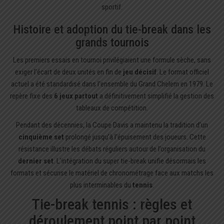
sportif.
Histoire et adoption du tie-break dans les
grands tournois
Les premiers essais en tournoi privilégiaient une formule sèche, sans
exiger l’écart de deux unités en fin de
jeu décisif
. Le format officiel
actuel a été standardisé dans l’ensemble du Grand Chelem en 1979. Le
repère fixe des
6 jeux partout
a définitivement simplifié la gestion des
tableaux de compétition.
Pendant des décennies, la Coupe Davis a maintenu la tradition d’un
cinquième set
prolongé jusqu’à l’épuisement des joueurs. Cette
résistance illustre les débats réguliers autour de l’organisation du
dernier set
. L’intégration du super tie-break unifie désormais les
formats et sécurise le matériel de chronométrage face aux matchs les
plus interminables du
tennis
.
Tie-break tennis : règles et
déroulement point par point