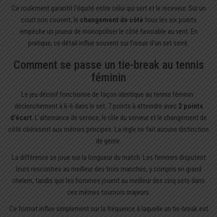
Ce roulement garantit l’équité entre celui qui sert et le receveur. Sur un
court non couvert, le
changement de côté
tous les six points
empêche un joueur de monopoliser le côté favorable au vent. En
pratique, ce détail influe souvent sur l’issue d’un set serré.
Comment se passe un tie-break au tennis
féminin
Le jeu décisif fonctionne de façon identique au tennis féminin :
déclenchement à 6-6 dans le set, 7 points à atteindre avec
2 points
d’écart
. L’alternance de service, le rôle du serveur et le changement de
côté obéissent aux mêmes principes. La règle ne fait aucune distinction
de genre.
La différence se joue sur la longueur du match. Les femmes disputent
leurs rencontres au meilleur des trois manches, y compris en grand
chelem, tandis que les hommes jouent au meilleur des cinq sets dans
ces mêmes tournois majeurs.
Ce format influe simplement sur la fréquence à laquelle un tie-break est