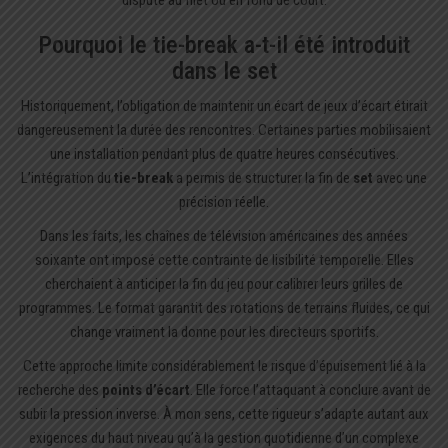
Pourquoi le tie-break a-t-il été introduit
dans le set
Historiquement, l’obligation de maintenir un écart de jeux d’écart étirait
dangereusement la durée des rencontres. Certaines parties mobilisaient
une installation pendant plus de quatre heures consécutives.
L’intégration du
tie-break
a permis de structurer la fin de
set
avec une
précision réelle.
Dans les faits, les chaînes de télévision américaines des années
soixante ont imposé cette contrainte de lisibilité temporelle. Elles
cherchaient à anticiper la fin du jeu pour calibrer leurs grilles de
programmes. Le format garantit des rotations de terrains fluides, ce qui
change vraiment la donne pour les directeurs sportifs.
Cette approche limite considérablement le risque d’épuisement lié à la
recherche des
points d’écart
. Elle force l’attaquant à conclure avant de
subir la pression inverse. À mon sens, cette rigueur s’adapte autant aux
exigences du haut niveau qu’à la gestion quotidienne d’un complexe