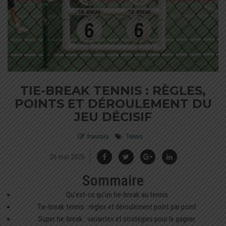
TIE-BREAK TENNIS : RÈGLES,
POINTS ET DÉROULEMENT DU
JEU DÉCISIF
francois
Tennis
26 mai 2026
Sommaire
Qu’est-ce qu’un tie-break au tennis
Tie-break tennis : règles et déroulement point par point
Super tie-break : variantes et stratégies pour le gagner