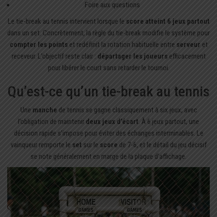
Foire aux questions
Le tie-break au tennis intervient lorsque le
score atteint 6 jeux partout
dans un set. Concrètement, la règle du tie-break modifie le système pour
compter les points
et redéfinit la rotation habituelle entre
serveur
et
receveur. L’objectif reste clair :
départager les joueurs
efficacement
pour libérer le court sans retarder le tournoi.
Qu’est-ce qu’un tie-break au tennis
Une
manche
de tennis se gagne classiquement à six jeux, avec
l’obligation de maintenir
deux jeux d’écart
. À 6 jeux partout, une
décision rapide s’impose pour éviter des échanges interminables. Le
vainqueur remporte le
set
sur le
score
de 7-6, et le détail du jeu décisif
se note généralement en marge de la plaque d’affichage.