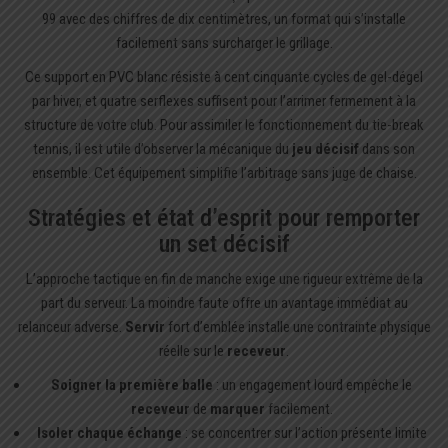
99 avec des chiffres de dix centimètres, un format qui s’installe
facilement sans surcharger le grillage.
Ce support en PVC blanc résiste à cent cinquante cycles de gel-dégel
par hiver, et quatre serflexes suffisent pour l’arrimer fermement à la
structure de votre club. Pour assimiler le fonctionnement du
tie-break
tennis
, il est utile d’observer la mécanique du
jeu décisif
dans son
ensemble. Cet équipement simplifie l’arbitrage sans juge de chaise.
Stratégies et état d’esprit pour remporter
un set décisif
L’approche tactique en fin de manche exige une rigueur extrême de la
part du serveur. La moindre faute offre un avantage immédiat au
relanceur adverse.
Servir
fort d’emblée installe une contrainte physique
réelle sur le
receveur
.
Soigner la première balle
: un engagement lourd empêche le
receveur
de
marquer
facilement.
Isoler chaque échange
: se concentrer sur l’action présente limite