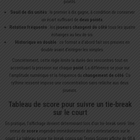
points.
Seuil de dix unités
: le premier à dix gagne, à condition de conserver
un écart suffisant de
deux points
.
Rotation fréquente
: les
joueurs changent de côté
tous les quatre
échanges au lieu de six.
Historique en double
: ce format a d’abord fait ses preuves en
double avant d’intégrer les simples.
Concrètement, cette règle limite la durée des rencontres tout en
accentuant la pression sur chaque
point
. La différence se joue sur
l’amplitude numérique et la fréquence du
changement de côté
. Ce
rythme resserré impose une concentration sans relâche aux deux
joueurs.
Tableau de score pour suivre un tie-break
sur le court
En pratique, l’affichage devient déterminant lors d’un tie-break serré. Une
erreur de
score
engendre immédiatement des contestations sur le
court. Le
tableau score tie-break
conçu par Tennis Scorer affiche de 00 à