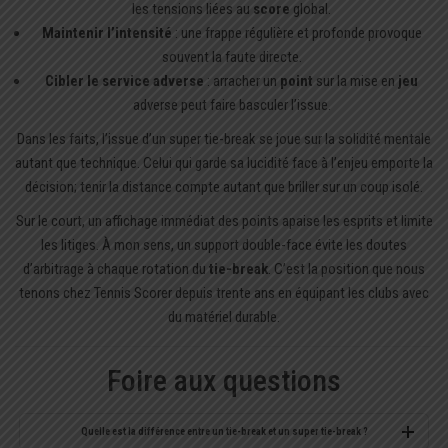
les tensions liées au
score
global.
Maintenir l’intensité
: une frappe régulière et profonde provoque
souvent la faute directe.
Cibler le service adverse
: arracher un
point
sur la mise en
jeu
adverse peut faire basculer l’issue.
Dans les faits, l’issue d’un super tie-break se joue sur la solidité mentale
autant que technique. Celui qui garde sa lucidité face à l’enjeu emporte la
décision; tenir la distance compte autant que briller sur un coup isolé.
Sur le court, un affichage immédiat des points apaise les esprits et limite
les litiges. À mon sens, un support double-face évite les doutes
d’arbitrage à chaque rotation du
tie-break
. C’est la position que nous
tenons chez Tennis Scorer depuis trente ans en équipant les clubs avec
du matériel durable.
Foire aux questions
Quelle est la différence entre un tie-break et un super tie-break ?