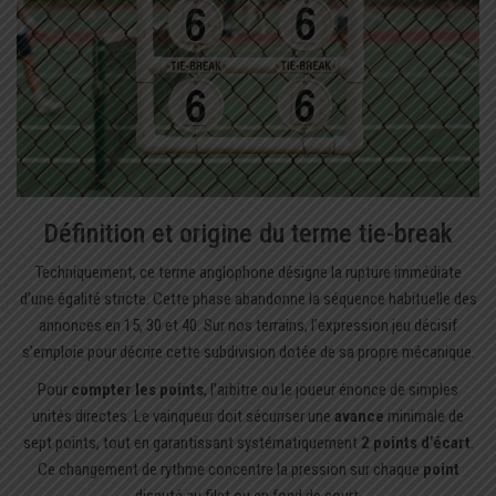
Définition et origine du terme tie-break
Techniquement, ce terme anglophone désigne la rupture immédiate
d’une égalité stricte. Cette phase abandonne la séquence habituelle des
annonces en 15, 30 et 40. Sur nos terrains, l’expression jeu décisif
s’emploie pour décrire cette subdivision dotée de sa propre mécanique.
Pour
compter les points
, l’arbitre ou le joueur énonce de simples
unités directes. Le vainqueur doit sécuriser une
avance
minimale de
sept points, tout en garantissant systématiquement
2 points d’écart
.
Ce changement de rythme concentre la pression sur chaque
point
disputé au filet ou en fond de court.