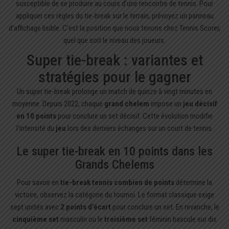
susceptible de se produire au cours d’une rencontre de tennis. Pour
appliquer ces
règles du tie-break
sur le terrain, prévoyez un panneau
d’affichage lisible. C’est la position que nous tenons chez Tennis Scorer,
quel que soit le niveau des joueurs.
Super tie-break : variantes et
stratégies pour le gagner
Un super tie-break prolonge un match de quinze à vingt minutes en
moyenne. Depuis 2022, chaque
grand chelem
impose un
jeu décisif
en 10 points
pour conclure un set décisif. Cette évolution modifie
l’intensité du
jeu
lors des derniers échanges sur un court de tennis.
Le super tie-break en 10 points dans les
Grands Chelems
Pour savoir en
tie-break tennis combien de points
détermine la
victoire, observez la catégorie du tournoi. Le format classique exige
sept unités avec
2 points d’écart
pour conclure un set. En revanche, le
cinquième set
masculin ou le
troisième set
féminin bascule sur dix