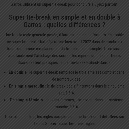
Garros utilisent un super tie-break pour conclure à 6 jeux partout.
Super tie-break en simple et en double à
Garros : quelles différences ?
Une fois la règle générale posée, il faut distinguer les formats. En double,
ce super tie-break était déjà utilisé bien avant 2022 dans de nombreux
tournois, comme remplacement du troisième set complet. Pour suivre
plus facilement l’affichage des scores, les repères donnés par Tennis
Scorer restent pratiques :
super tie-break Roland-Garros
.
En double
: le super tie-break remplace le troisième set complet dans
de nombreux cas.
En simple masculin
: le tie-break décisif intervient dans le cinquième
set, à 6-6.
En simple féminin
: chez les femmes, il intervient dans la troisième
manche, à 6-6.
Pour aller plus loin, les règles complètes du tie-break sont détaillées sur
Tennis Scorer :
super tie-break règles
.