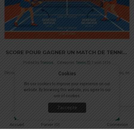
SCORE POUR GAGNER UN MATCH DE TENNIS :
POINTS, JEU ET SETS
Posted by:
francois
Categories:
Tennis
7 août 2026
Découvrez les règles du score au tennis : des points (15, 30, 40) au jeu, en
Cookies
passant par...
We use cookies to improve your experience on our
website. By browsing this website, you agree to our
En voir plus
use of cookies.
J'accepte
Tie-break tennis : règles, points et déroulement du jeu décisif
Deuce tennis : signification, règles et origine du terme love
Accueil
Panier
(0)
Connexion