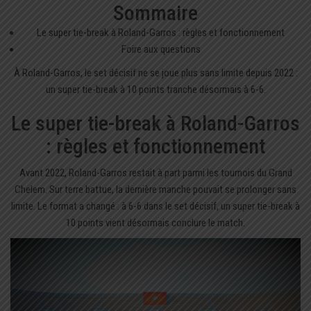
Sommaire
Le super tie-break à Roland-Garros : règles et fonctionnement
Foire aux questions
À Roland-Garros, le set décisif ne se joue plus sans limite depuis 2022 :
un super tie-break à 10 points tranche désormais à 6-6.
Le super tie-break à Roland-Garros
: règles et fonctionnement
Avant 2022, Roland-Garros restait à part parmi les tournois du Grand
Chelem. Sur terre battue, la dernière manche pouvait se prolonger sans
limite. Le format a changé : à 6-6 dans le set décisif, un super tie-break à
10 points vient désormais conclure le match.