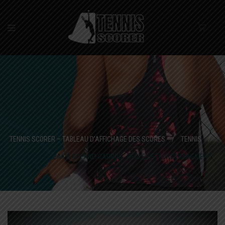
TENNIS SCORER – TABLEAU D’AFFICHAGE DES SCORES
/
TENNIS
/
SUPER TIE-BREAK À ROLAND-GARROS : RÈGLES ET FONCTIONNEMENT