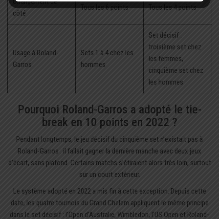
Changement de
Tous les 6 points
Tous les 4 points
côté
Set décisif :
troisième set chez
Usage à Roland-
Sets 1 à 4 chez les
les femmes,
Garros
hommes
cinquième set chez
les hommes
Pourquoi Roland-Garros a adopté le tie-
break en 10 points en 2022 ?
Pendant longtemps, le jeu décisif du cinquième set n’existait pas à
Roland-Garros : il fallait gagner la dernière manche avec deux jeux
d’écart, sans plafond. Certains matchs s’étiraient alors très loin, surtout
sur un court extérieur.
Le système adopté en 2022 a mis fin à cette exception. Depuis cette
date, les quatre tournois du Grand Chelem appliquent le même principe
dans le set décisif : l’Open d’Australie, Wimbledon, l’US Open et Roland-