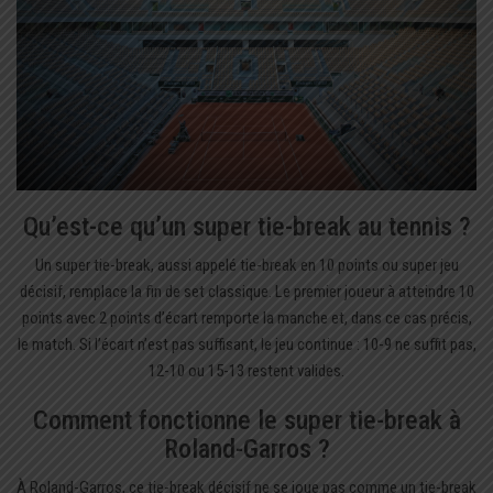
Qu’est-ce qu’un super tie-break au tennis ?
Un super tie-break, aussi appelé tie-break en 10 points ou super jeu
décisif, remplace la fin de set classique. Le premier joueur à atteindre 10
points avec 2 points d’écart remporte la manche et, dans ce cas précis,
le match. Si l’écart n’est pas suffisant, le jeu continue : 10-9 ne suffit pas,
12-10 ou 15-13 restent valides.
Comment fonctionne le super tie-break à
Roland-Garros ?
À Roland-Garros, ce tie-break décisif ne se joue pas comme un tie-break