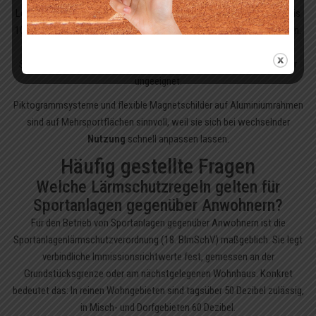
Lebensdauer von 10 bis 15 Jahren besonders gut. Dibond liegt bei 7 bis
10 Jahren, verzinktes und pulverbeschichtetes Blech bei 6 bis 8 Jahren.
PVC-Hartschaum wird unter UV-Belastung meist nach drei bis vier
Saisons spröde und ist für die Dauermontage im Außenbereich daher
ungeeignet.
Piktogrammsysteme und flexible Magnetschilder auf Aluminiumrahmen
sind auf Mehrsportflächen sinnvoll, weil sie sich bei wechselnder
Nutzung
schnell anpassen lassen.
Häufig gestellte Fragen
Welche Lärmschutzregeln gelten für
Sportanlagen gegenüber Anwohnern?
Für den Betrieb von Sportanlagen gegenüber Anwohnern ist die
Sportanlagenlärmschutzverordnung (18. BImSchV) maßgeblich. Sie legt
verbindliche Immissionsrichtwerte fest, gemessen an der
Grundstücksgrenze oder am nächstgelegenen Wohnhaus. Konkret
bedeutet das: In reinen Wohngebieten sind tagsüber 50 Dezibel zulässig,
in Misch- und Dorfgebieten 60 Dezibel.