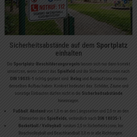
Sicherheitsabstände auf dem
Sportplatz
einhalten
Die
Sportplatz-Beschilderungsregeln
lassen sich nur dann korrekt
umsetzen, wenn zuerst das
Spielfeld
und die Sicherheitszonen nach
DIN 18035-1
richtig geplant sind.
Belag
und Auslaufzone müssen
denselben Aufbau haben. Konkret bedeutet das: Schilder, Zäune und
sonstige Einbauten dürfen nicht in die
Sicherheitsabstände
hineinragen.
Fußball
:
Abstand
von 1,0 m an den Längsseiten und 2,0 m an den
Stirnseiten des
Spielfelds
, verbindlich nach
DIN 18035-1
.
Basketball / Volleyball
: rundum 2,0 m Sicherheitszone; bei
Beachvolleyball und Beachhandball 3,0 m in alle Richtungen.