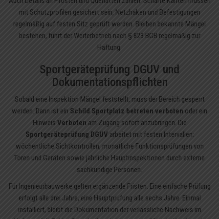
Auch Details an Pfosten und Querlatten zählen. Scharfe Kanten müssen
mit Schutzprofilen gesichert sein, Netzhaken und Befestigungen
regelmäßig auf festen Sitz geprüft werden. Bleiben bekannte Mängel
bestehen, führt der Weiterbetrieb nach § 823 BGB regelmäßig zur
Haftung.
Sportgeräteprüfung DGUV und
Dokumentationspflichten
Sobald eine Inspektion Mängel feststellt, muss der Bereich gesperrt
werden. Dann ist ein
Schild Sportplatz betreten verboten
oder ein
Hinweis
Verboten
am Zugang sofort anzubringen. Die
Sportgeräteprüfung DGUV
arbeitet mit festen Intervallen:
wöchentliche Sichtkontrollen, monatliche Funktionsprüfungen von
Toren und Geräten sowie jährliche Hauptinspektionen durch externe
sachkundige Personen.
Für Ingenieurbauwerke gelten ergänzende Fristen. Eine einfache Prüfung
erfolgt alle drei Jahre, eine Hauptprüfung alle sechs Jahre. Einmal
installiert, bleibt die Dokumentation der verlässliche Nachweis im