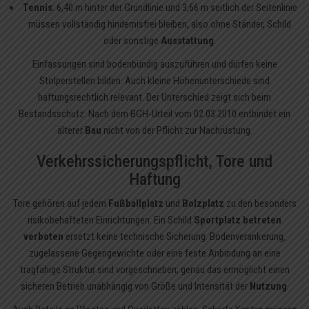
Tennis
: 6,40 m hinter der Grundlinie und 3,66 m seitlich der Seitenlinie
müssen vollständig hindernisfrei bleiben, also ohne Ständer, Schild
oder sonstige
Ausstattung
.
Einfassungen sind bodenbündig auszuführen und dürfen keine
Stolperstellen bilden. Auch kleine Höhenunterschiede sind
haftungsrechtlich relevant. Der Unterschied zeigt sich beim
Bestandsschutz: Nach dem BGH-Urteil vom 02.03.2010 entbindet ein
älterer
Bau
nicht von der Pflicht zur Nachrüstung.
Verkehrssicherungspflicht, Tore und
Haftung
Tore gehören auf jedem
Fußballplatz
und
Bolzplatz
zu den besonders
risikobehafteten Einrichtungen. Ein Schild
Sportplatz betreten
verboten
ersetzt keine technische Sicherung. Bodenverankerung,
zugelassene Gegengewichte oder eine feste Anbindung an eine
tragfähige Struktur sind vorgeschrieben; genau das ermöglicht einen
sicheren Betrieb unabhängig von Größe und Intensität der
Nutzung
.