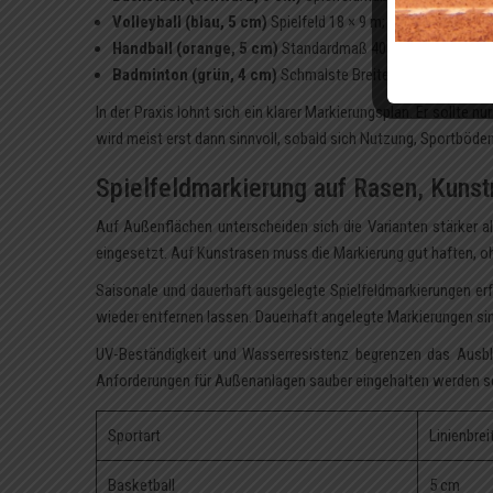
Volleyball (blau, 5 cm)
Spielfeld 18 × 9 m; Gesamtspielfläc
Handball (orange, 5 cm)
Standardmaß 40 × 20 m; im profess
Badminton (grün, 4 cm)
Schmalste Breite im Hallenbereich
In der Praxis lohnt sich ein klarer Markierungsplan. Er sollte nu
wird meist erst dann sinnvoll, sobald sich Nutzung, Sportböde
Spielfeldmarkierung auf Rasen, Kuns
Auf Außenflächen unterscheiden sich die Varianten stärker al
eingesetzt. Auf Kunstrasen muss die Markierung gut haften, o
Saisonale und dauerhaft ausgelegte Spielfeldmarkierungen erf
wieder entfernen lassen. Dauerhaft angelegte Markierungen si
UV-Beständigkeit und Wasserresistenz begrenzen das Ausbl
Anforderungen für Außenanlagen sauber eingehalten werden so
Sportart
Linienbrei
Basketball
5 cm