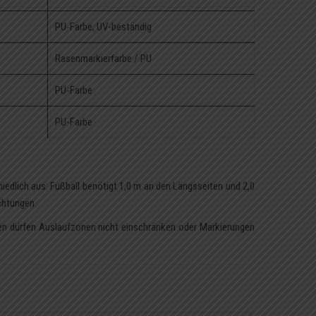
PU-Farbe, UV-beständig
Rasenmarkierfarbe / PU
PU-Farbe
PU-Farbe
iedlich aus: Fußball benötigt 1,0 m an den Längsseiten und 2,0
ichtungen.
ngen dürfen Auslaufzonen nicht einschränken oder Markierungen