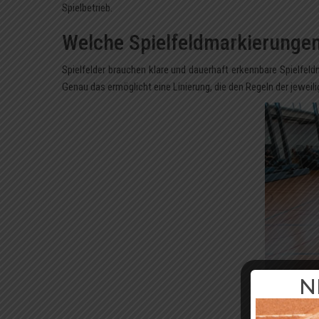
Spielbetrieb.
Welche Spielfeldmarkierungen 
Spielfelder brauchen klare und dauerhaft erkennbare Spielfel
Genau das ermöglicht eine Linierung, die den Regeln der jeweil
N