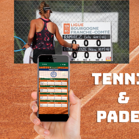
 welche Funktion hat sie?
Kreisen und Punkten nach festen Vorgaben. Sie begrenzt Spielfelder, schafft
ie, weil sie in vielen Sportarten das zentrale Bezugselement bildet.
ien deutlich. Auf Rasen muss die Spielfeldmarkierung rasenverträglich se
t und eine dauerhaft stabile Sichtbarkeit an.
nd Turnhallen
 : werden meist Zweikomponenten-Spezialfarben auf Polyuretanbasis einges
boden in seinen Eigenschaften zu verändern.
ubfrei, fettfrei und ohne Rückstände von Wachs oder Pflegemitteln. Die DIN 1
t das, dass Spielfeldmarkierungen weder rutschige noch stumpfe Zonen erzeug
nbreite 5 cm; Unterteilung in Backcourt und Frontcourt nach offiziellen Regeln