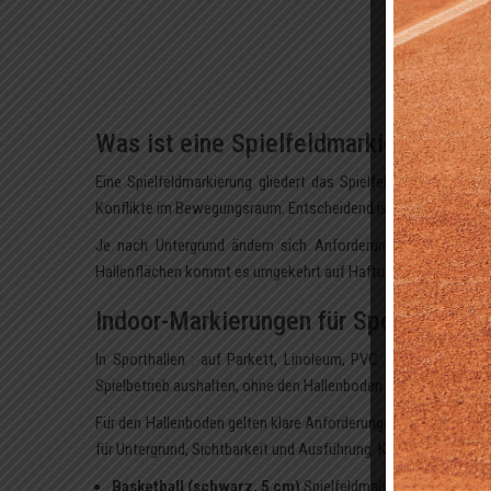
Was ist eine Spielfeldmarkierung und
Eine Spielfeldmarkierung gliedert das Spielfeld mit Linien, 
Konflikte im Bewegungsraum. Entscheidend ist hier die Mittellin
Je nach Untergrund ändern sich Anforderungen und Material
Hallenflächen kommt es umgekehrt auf Haftung, Abriebfestigkei
Indoor-Markierungen für Sporthallen u
In Sporthallen : auf Parkett, Linoleum, PVC oder PUR-Belag
Spielbetrieb aushalten, ohne den Hallenboden oder Sporthallen
Für den Hallenboden gelten klare Anforderungen: trocken, sta
für Untergrund, Sichtbarkeit und Ausführung. Konkret bedeute
Basketball (schwarz, 5 cm)
Spielfeldmaße 28 × 15 m; Linie