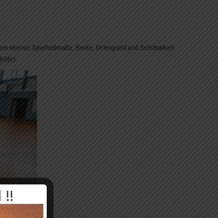
rn ebenso Spielfeldmaße, Breite, Untergrund und Sichtbarkeit.
bildet.
!!