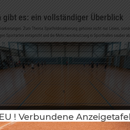
gibt es: ein vollständiger Überblick
dmarkierungen. Zum Thema Spielfeldmarkierung gehören nicht nur Linien, sonde
igen Sportarten entspricht und die Mehrzwecknutzung in Sporthallen sauber ab
EU ! Verbundene Anzeigetafel 