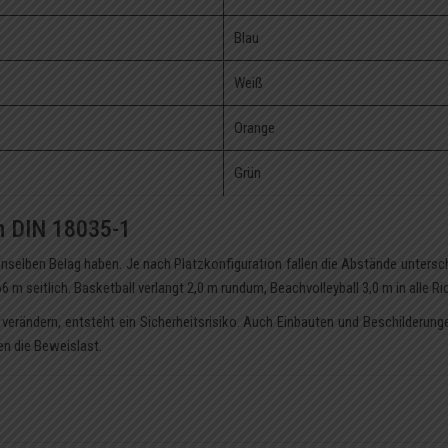
Blau
Weiß
Orange
Grün
h DIN 18035-1
enselben Belag haben. Je nach Platzkonfiguration fallen die Abstände untersch
66 m seitlich. Basketball verlangt 2,0 m rundum, Beachvolleyball 3,0 m in alle R
 verändern, entsteht ein Sicherheitsrisiko. Auch Einbauten und Beschilderu
n die Beweislast.