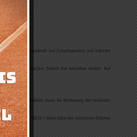
 Orientierung für Spielende und Schiedsgerichte und reduziert
in und auch bei kurzem Schnitt klar erkennbar bleiben. Auf
etzt. Einmal installiert, muss die Markierung den laufenden
8032-1 und die DIN 18035-1 bilden dabei den normativen Rahmen
en dürfen.
.