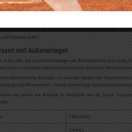
he mit Sicherheitszonen mindestens 25 × 15 m; Linienbreite 5 cm in Weiß oder
ionellen Spielbetrieb auf Bundesliga-Ebene darf nur das Handballfeld sichtbar
; eigene Farbgebung erleichtert die Mehrzwecknutzung in Sporthallen.
r die Sportarten abbilden, die in der Anlage tatsächlich gespielt werden. Für vie
n oder Vorgaben ändern.
trasen und Außenanlagen
s in der Halle. Auf Leichtathletikanlagen und Allwetterplätzen wird häufig
hne Fasern zu schädigen, während auf Hartplätzen abriebfeste Materialien ent
üllen unterschiedliche Aufgaben. Für saisonale Turniere oder Veranstaltungen
nd dagegen auf Wetterwechsel, Training und eine lange Nutzungszeit ausgelegt
eichen und senken den Aufwand für Nacharbeit über die Saison. Ergänze
llen.
te
Farbe (Halle)
Schwarz