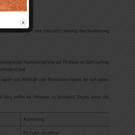
 Blau.
 sein.
le Sporthallen reicht eine reduzierte Linierung; eine Neulinierung
 Gummigranulat-Markierungsfarbe auf PU-Basis im Spritzauftrag
scheidend sind.
 eignen sich Weißkalk oder Nassmarkierfarben, die sich später
.
nd dazu helfen die Hinweise zu
Sportplatz Regeln
, wenn alle
Außenbelag
PU-Farbe, abriebfest