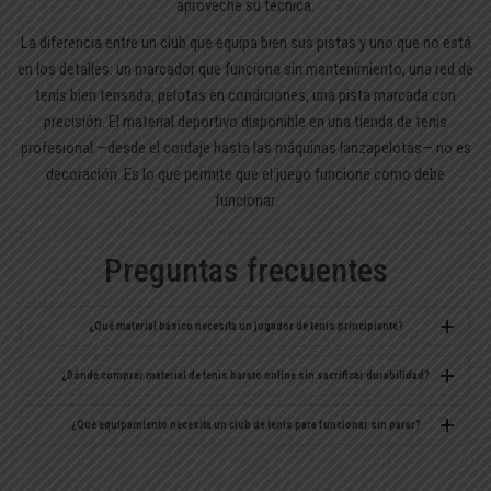
aproveche su técnica.
La diferencia entre un club que equipa bien sus pistas y uno que no está
en los detalles: un marcador que funciona sin mantenimiento, una red de
tenis bien tensada, pelotas en condiciones, una pista marcada con
precisión. El
material deportivo
disponible en una tienda de tenis
profesional —desde el cordaje hasta las máquinas lanzapelotas— no es
decoración. Es lo que permite que el juego funcione como debe
funcionar.
Preguntas frecuentes
¿Qué material básico necesita un jugador de tenis principiante?
Una raqueta
Kid 50 o Kid 60 en aluminio
, zapatillas de tenis con buen
¿Dónde comprar material de tenis barato online sin sacrificar durabilidad?
amortiguamiento y
pelotas de baja presión para iniciación
: eso es
el núcleo. Añade overgrips de tenis para mejorar el agarre y revisa que
Para comprar material de tenis online, céntrate en tiendas que trabajen
¿Qué equipamiento necesita un club de tenis para funcionar sin parar?
el cordaje esté en buen estado —o cámbialo cada seis meses si se
marcas conocidas: Head, Wilson, Babolat. Las ofertas reales vienen de
juega con regularidad.
compra estacional
, no de marcas desconocidas sin historial de
Mínimo
dos marcadores por pista
, redes con tensión verificada
durabilidad.
regularmente,
al menos sesenta pelotas en rotación
y un