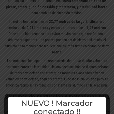
críticas: un modelo profesional tiene
suela reforzada en zona de
pivote, amortiguación en talón y metatarso, y estabilidad lateral
para cambios de dirección rápidos.
La
red de tenis
oficial mide
23,77 metros de largo
; la altura en el
centro es de
0,914 metros
y en los extremos sube a
1,07 metros
.
Debe estar bien tensada para evitar movimientos que confundan a
árbitros y jugadores. Los postes pueden ser de hierro o aluminio: el
aluminio pesa menos pero requiere anclaje más firme en pistas de tierra
batida.
Las máquinas lanzapelotas son material deportivo de alto valor para
entrenamientos de intensidad. Un lanzapelotas básico dispara pelotas
de tenis a velocidad constante; los modelos avanzados ofrecen
variación de velocidad, ángulo y efecto. El costo inicial es alto pero se
amortiza rápido si hay rotación constante de alumnos en la academia.
Sistemas de puntuación y marcadores para
NUEVO ! Marcador
pistas
conectado !!
Un marcador es más que un panel con números: es el único instrumento