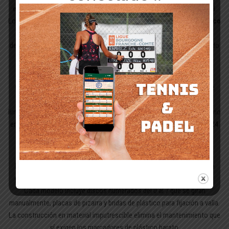
en la pista de tenis que registra lo que está ocurriendo en tiempo real.
Los tableros de puntuación de Tennis Scorer se fabrican en
PVC blanco
inalterable
que resiste todo tipo de clima durante años sin
descolorarse ni agrietarse. Un marcador instalado en 2015 sigue siendo
legible en 2025 sin intervención de mantenimiento.
Los modelos disponibles responden a necesidades concretas. El
Cliptec doble cara
mide
60 × 17 centímetros
: compacto, fácil de
instalar en postes o vallas, ideal para pistas pequeñas o espacios
limitados. El
Modelo Compacto
tiene
78 × 17 centímetros
—equilibrio
entre visibilidad y ahorro de espacio. El
Modelo Grande
mide
118 × 24
centímetros
, recomendado para pistas principales y clubes con
público.
Los números de
12 centímetros de alto con 1,5 centímetros de
grosor
son legibles hasta
50 metros
en condiciones de luz normal.
Cada modelo incluye discos numerados del 0 al 7 que se giran
manualmente, placas de pizarra y bridas de plástico para fijación a valla.
La
construcción en material imputrescible
elimina el mantenimiento que
sí exigen los marcadores de plástico barato.