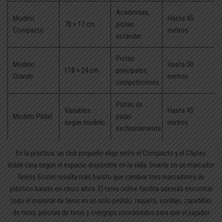
Academias,
Modelo
Hasta 45
78 × 17 cm
pistas
Compacto
metros
estándar
Pistas
Modelo
Hasta 50
118 × 24 cm
principales,
Grande
metros
competiciones
Pistas de
Variables
Hasta 45
Modelo Pádel
pádel
según modelo
metros
exclusivamente
En la práctica, un club pequeño elige entre el Compacto y el Cliptec
doble cara según el espacio disponible en la valla. Invertir en un marcador
Tennis Scorer resulta más barato que cambiar tres marcadores de
plástico barato en cinco años. El tenis online facilita además encontrar
todo el material de tenis en un solo pedido: raqueta, cordaje, zapatillas
de tenis, pelotas de tenis y overgrips coordinados para que el jugador